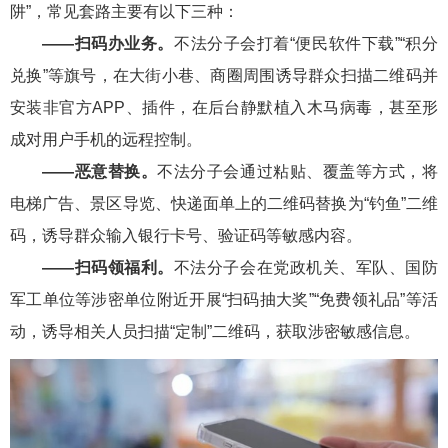
阱”，常见套路主要有以下三种：
——扫码办业务。
不法分子会打着“便民软件下载”“积分
兑换”等旗号，在大街小巷、商圈周围诱导群众扫描二维码并
安装非官方APP、插件，在后台静默植入木马病毒，甚至形
成对用户手机的远程控制。
——恶意替换。
不法分子会通过粘贴、覆盖等方式，将
电梯广告、景区导览、快递面单上的二维码替换为“钓鱼”二维
码，诱导群众输入银行卡号、验证码等敏感内容。
——扫码领福利。
不法分子会在党政机关、军队、国防
军工单位等涉密单位附近开展“扫码抽大奖”“免费领礼品”等活
动，诱导相关人员扫描“定制”二维码，获取涉密敏感信息。