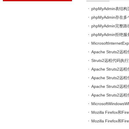
phpMyAdmin表
phpMyAdmin存在多
phpMyAdmin完整
phpMyAdmin拒绝
MicrosoftInternetEx
Apache Struts2
Struts2远程代码执行
Apache Struts2
Apache Struts2
Apache Struts2
Apache Struts2
MicrosoftWindo
Mozilla Firefox和
Mozilla Firefox和